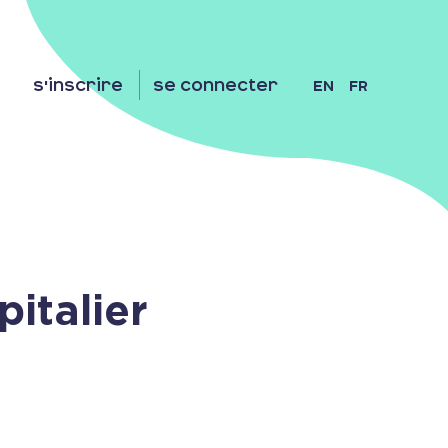
EN
FR
S'inscrire
Se Connecter
italier